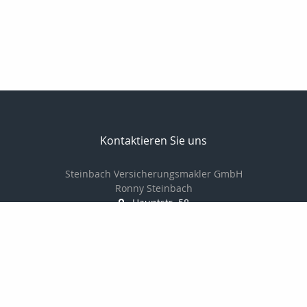
Kontaktieren Sie uns
Steinbach Versicherungsmakler GmbH
Ronny Steinbach
Hauptstr. 58
09328 Lunzenau
037383-8900
037383-8902
info@steinbach-assekuranz.de
www.steinbach-assekuranz.de