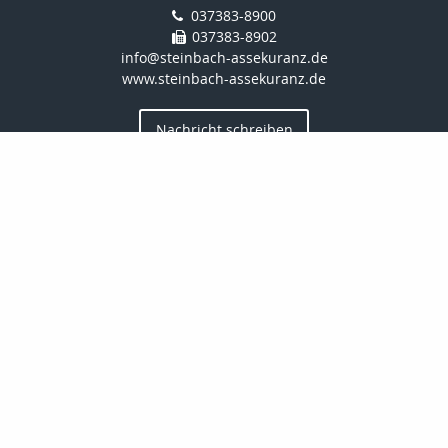
037383-8900
037383-8902
info@steinbach-assekuranz.de
www.steinbach-assekuranz.de
Nachricht schreiben
Startseite
Privat
Gewerbe
Onlinerechner
Kontakt
Öffnungszeit