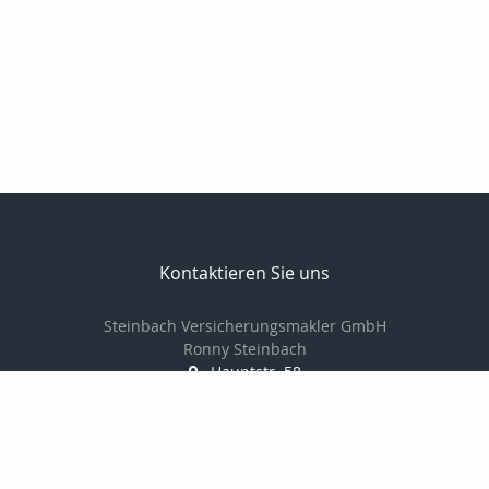
Kontaktieren Sie uns
Steinbach Versicherungsmakler GmbH
Ronny Steinbach
Hauptstr. 58
09328 Lunzenau
037383-8900
037383-8902
info@steinbach-assekuranz.de
www.steinbach-assekuranz.de