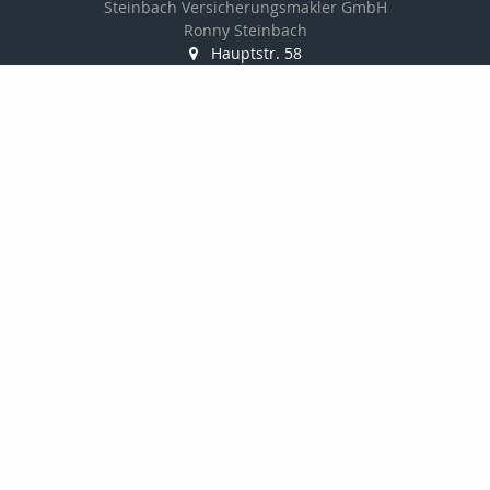
Steinbach Versicherungsmakler GmbH
Ronny Steinbach
Hauptstr. 58
09328 Lunzenau
037383-8900
037383-8902
info@steinbach-assekuranz.de
www.steinbach-assekuranz.de
Nachricht schreiben
Startseite
Privat
Gewerbe
Onlinerechner
Kontakt