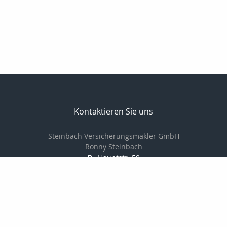
Kontaktieren Sie uns
Steinbach Versicherungsmakler GmbH
Ronny Steinbach
Hauptstr. 58
09328 Lunzenau
037383-8900
037383-8902
info@steinbach-assekuranz.de
www.steinbach-assekuranz.de