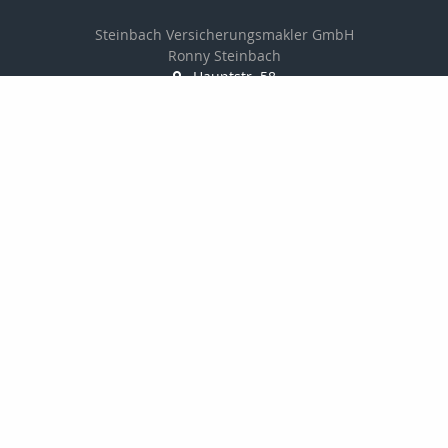
Steinbach Versicherungsmakler GmbH
Ronny Steinbach
Hauptstr. 58
09328 Lunzenau
037383-8900
037383-8902
info@steinbach-assekuranz.de
www.steinbach-assekuranz.de
Nachricht schreiben
Startseite
Privat
Gewerbe
Onlinerechner