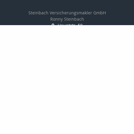
Steinbach Versicherungsmakler GmbH
Ronny Steinbach
Hauptstr. 58
09328 Lunzenau
037383-8900
037383-8902
info@steinbach-assekuranz.de
www.steinbach-assekuranz.de
Nachricht schreiben
Startseite
Privat
Gewerbe
Onlinerechner