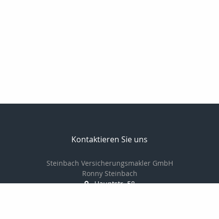
Kontaktieren Sie uns
Steinbach Versicherungsmakler GmbH
Ronny Steinbach
Hauptstr. 58
09328 Lunzenau
037383-8900
037383-8902