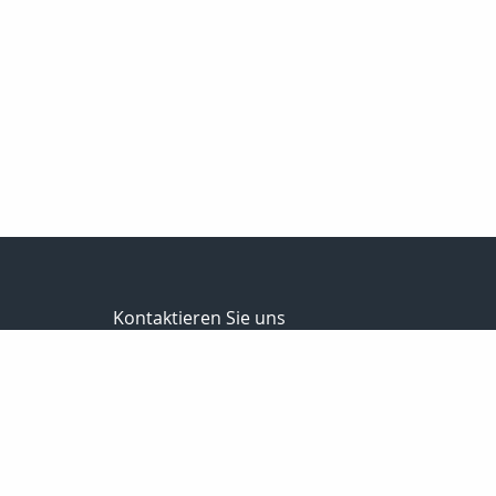
Kontaktieren Sie uns
Steinbach Versicherungsmakler GmbH
Ronny Steinbach
Hauptstr. 58
09328 Lunzenau
037383-8900
037383-8902
info@steinbach-assekuranz.de