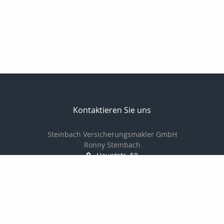
Kontaktieren Sie uns
Steinbach Versicherungsmakler GmbH
Ronny Steinbach
Hauptstr. 58
09328 Lunzenau
037383-8900
037383-8902
info@steinbach-assekuranz.de
www.steinbach-assekuranz.de