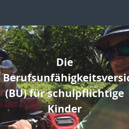
Die
Berufsunfähigkeitsvers
(BU) für schulpflichtige
Kinder