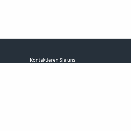
Kontaktieren Sie uns
Steinbach Versicherungsmakler GmbH
Ronny Steinbach
Hauptstr. 58
09328 Lunzenau
037383-8900
037383-8902
info@steinbach-assekuranz.de
www.steinbach-assekuranz.de
Nachricht schreiben