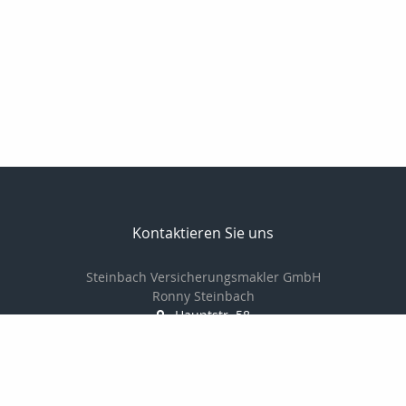
Kontaktieren Sie uns
Steinbach Versicherungsmakler GmbH
Ronny Steinbach
Hauptstr. 58
09328 Lunzenau
037383-8900
037383-8902
info@steinbach-assekuranz.de